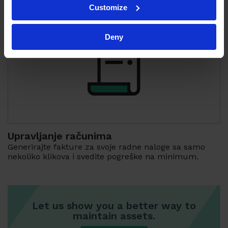
Customize
Deny
Upravljanje računima
Generirajte fakture za svoje radne naloge sa samo
nekoliko klikova i svedite pogreške na minimum.
Let us show you a better way to
maintain assets.