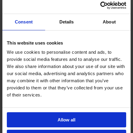
Upravljanje zadacima
Pratite cijeli životni ciklus svojih zadataka za bolju
organizaciju timova i zadovoljnije korisnike.
Consent
Details
About
This website uses cookies
We use cookies to personalise content and ads, to
provide social media features and to analyse our traffic.
We also share information about your use of our site with
our social media, advertising and analytics partners who
may combine it with other information that you’ve
provided to them or that they’ve collected from your use
of their services.
Kontrolne liste i inspekcije
Prestanite se oslanjati na papir i Excel liste – odlučite
Allow all
se za efikasnije i sigurnije digitalno rješenje!